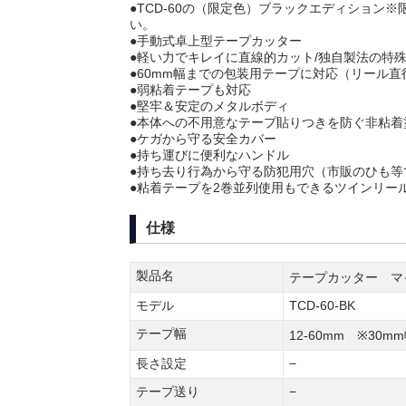
●TCD-60の（限定色）ブラックエディション
い。
●手動式卓上型テープカッター
●軽い力でキレイに直線的カット/独自製法の特
●60mm幅までの包装用テープに対応（リール直径
●弱粘着テープも対応
●堅牢＆安定のメタルボディ
●本体への不用意なテープ貼りつきを防ぐ非粘着
●ケガから守る安全カバー
●持ち運びに便利なハンドル
●持ち去り行為から守る防犯用穴（市販のひも等
●粘着テープを2巻並列使用もできるツインリール
仕様
製品名
テープカッター マイクロ
モデル
TCD-60-BK
テープ幅
12-60mm ※30
長さ設定
−
テープ送り
−