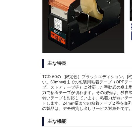
主な特長
TCD-60の（限定色）ブラックエディション
い。60mm幅までの包装用粘着テープ（OPP
プ、ストアテープ等）に対応した手動式の卓上
力で粘着テープが切れます。その秘密は、独自
弱いテープも対応しています。粘着力が弱いテ
トします。24mm幅までの粘着テープ２巻を並
の製品は、デモ機貸し出しサービス対象外です
主な機能