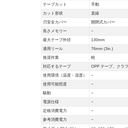
テープカット
手動
カット形状
直線
刃安全カバー
開閉式カバー
長さメモリー
−
最大テープ外径
130mm
適用リール
76mm (3in.)
推奨作業
軽
対応するテープ
OPP テープ、ク
使用環境（温度・湿度）
−
使用可能照度
−
駆動
−
電源仕様
−
定格消費電力
−
参考消費電力
−