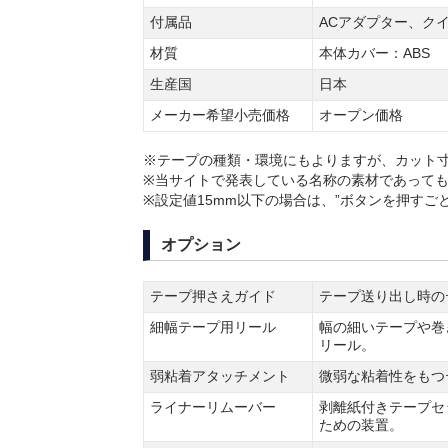
付属品
ACアダプター、ク
材質
本体カバー：ABS
生産国
日本
メーカー希望小売価格
オープン価格
※テープの種類・環境にもよりますが、カット寸
※当サイトで発表している名称の素材であって
※設定値15mm以下の場合は、”ボタンを押すご
オプション
テープ押さえガイド
テープ送り出し時の
細幅テープ用リール
幅の細いテープや巻
リール。
弱粘着アタッチメント
微弱な粘着性をもつ
ライナーリムーバー
剥離紙付きテープセ
ための装置。