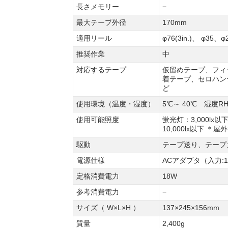
長さメモリー
−
最大テープ外径
170mm
適用リール
φ76(3in.)、 φ35、φ2
推奨作業
中
対応するテープ
仮留めテープ、フィ
着テープ、セロハン
ど
使用環境（温度・湿度）
5℃～ 40℃ 湿度R
使用可能照度
蛍光灯：3,000lx以
10,000lx以下 ＊
駆動
テープ送り、テープ
電源仕様
ACアダプタ（入力:100-2
定格消費電力
18W
参考消費電力
−
サイズ（ W×L×H ）
137×245×156mm
質量
2,400g