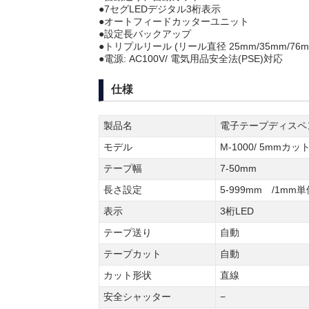
●7セグLEDデジタル3桁表示
●オートフィードカッターユニット
●設定長バックアップ
●トリプルリール (リール直径 25mm/35mm/76m
●電源: AC100V/ 電気用品安全法(PSE)対応
仕様
製品名
電子テープディスペン
モデル
M-1000/ 5mmカ
テープ幅
7-50mm
長さ設定
5-999mm /1m
表示
3桁LED
テープ送り
自動
テープカット
自動
カット形状
直線
安全シャッター
−