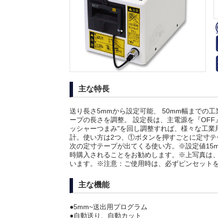
主な特長
送り長さ5mmから設定可能、 50mm幅までの
ープの長さを調整。 設定長は、主電源を『OF
ッシャーつまみ"を回し調整すれば、様々な工業
計。使い方は2つ、①ボタンを押すごとに定寸テ
次の定寸テープが出てくる使い方。※設定値15mm
時購入されることをお勧めします。※上写真は、オ
います。※注意：ご使用時は、必ずピンセット
主な機能
●5mm~送出用プログラム
●自動送り、自動カット